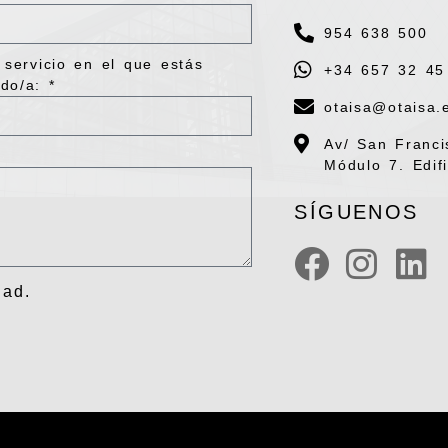
954 638 500
 servicio en el que estás
+34 657 32 45
do/a: *
otaisa@otaisa.
Av/ San Franci
Módulo 7. Edifi
SÍGUENOS
dad
.