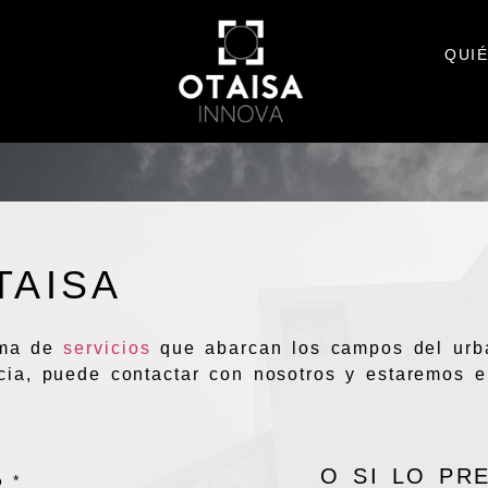
QUI
TAISA
ama de
servicios
que abarcan los campos del urba
ncia, puede contactar con nosotros y estaremos 
O SI LO PR
o *